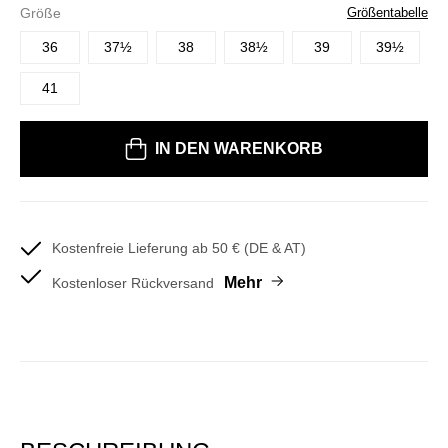
Größe
Größentabelle
36
37½
38
38½
39
39½
41
Bitte wählen Sie eine Größe
IN DEN WARENKORB
Kostenfreie Lieferung ab 50 € (DE & AT)
Mehr
Kostenloser Rückversand