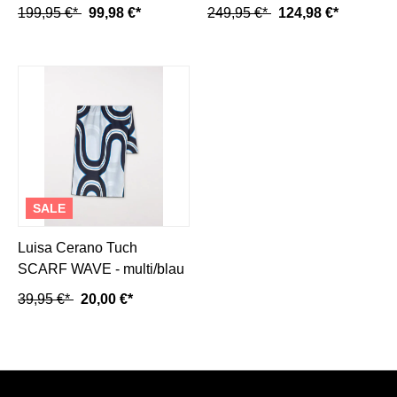
blush/acid yellow/multi
multi/mehrfarbig
199,95 €*
99,98 €*
249,95 €*
124,98 €*
SALE
Luisa Cerano Tuch
SCARF WAVE - multi/blau
39,95 €*
20,00 €*