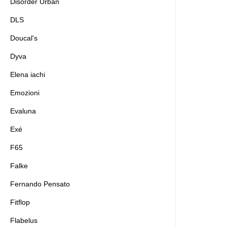
Disorder Urban
DLS
Doucal's
Dyva
Elena iachi
Emozioni
Evaluna
Exé
F65
Falke
Fernando Pensato
Fitflop
Flabelus