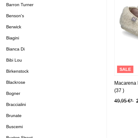
F
Barron Turner
Canapé
Benson's
Falke
Calpierre
Fernando Pensato
Camerlengo
Berwick
fitflop
Candice Cooper
Flabelus
Casadei
Biagini
Flower Mountain
Chanclas
Bianca Di
Fortuna
Chantal 1962
Fru.it
Carol J.
Bibi Lou
Cromia
SALE
Birkenstock
Blackrose
Macarena
(37 )
Bogner
49,95 €*
Braccialini
Brunate
Buscemi
Buxton Street