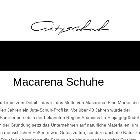
IRES
UNG
ACCESSOIRES
KLEIDUNG
PFLEGE
PFLEGE
SALE
SALE
Macarena Schuhe
G
G
Top- Marken
La Bottega di Lisa
Top Marken:
La Carrie
Ludwig Reiter
Moreschi
Autry
Läst
Sergio Rossi
Lloyd
Autry
Gabriele
Galizio Torresi
als
Schnürer
Pullover
Regenschirme
Handschuhe
Westen
nd Liebe zum Detail – das ist das Motto von Macarena. Eine Marke, die
Lazamani
Ludwig Reiter
Gadea
Ganter
Warmgefüttert
Jacken
Gürtel
Schuhanzieher
ielen Jahren ein Jute-Schuh-Profi ist. Vor über 40 Jahren wurde der
Mania
Pollini
Garden of God
Le Bohémien
Thierry Rabotin
Dr. Martens
Garden of God
Garden of God
he
Espadrille
Schmuck
 Familienbetrieb in der bekannten Region Spaniens La Rioja gegründet
M
Les Translucides by PAT
H
Ghibli
Pollini
Philippe Model
Pomme d' Or
Liebling
Unützer
Flower Mounta
n der Gründung setzt das Unternehmen auf natürliche Materialien, um
Ghoud
Offene Schuhe
Lodi
Gio+
Macarena
Haferl Original
en menschlichen Füßen etwas Gutes zu tun, sondern auch die Natur z
Santoni
Santoni
Brunate
Lola Cruz
Philippe Model
Santoni
Gravati
Magnanni
Havaianas