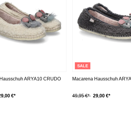
Mou
Kandahar
Moma
Kate Libertine
Mosaic
Kennel & Schmenger
N
Kroll
L
Nero Giardini
Nan-Ku Couture
La Badia
New Italia Shoes
O
Odare
SALE
Oscar Sport
 Hausschuh ARYA10 CRUDO
Macarena Hausschuh ARYA1
29,00 €*
49,95 €*
29,00 €*