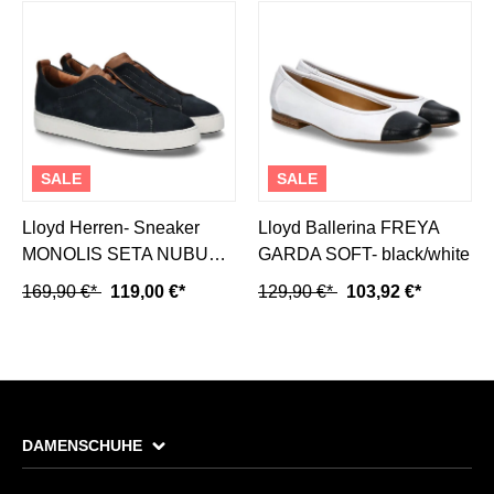
SALE
SALE
Lloyd Herren- Sneaker
Lloyd Ballerina FREYA
MONOLIS SETA NUBUK
GARDA SOFT- black/white
pilot noce
169,90 €*
119,00 €*
129,90 €*
103,92 €*
DAMENSCHUHE