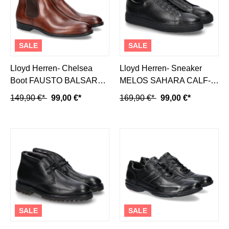
SALE
SALE
Lloyd Herren- Chelsea
Lloyd Herren- Sneaker
Boot FAUSTO BALSAR
MELOS SAHARA CALF-
TAMP.- dunkelbraun
schwarz
149,90 €*
99,00 €*
169,90 €*
99,00 €*
SALE
SALE