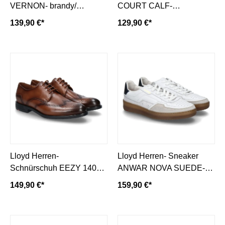
VERNON- brandy/
COURT CALF-
dunkelbraun
black/schwarz
139,90 €*
129,90 €*
Lloyd Herren-
Lloyd Herren- Sneaker
Schnürschuh EEZY 140
ANWAR NOVA SUEDE-
GLOVE NAPPA-
chalk/weiss
149,90 €*
159,90 €*
cognac/braun