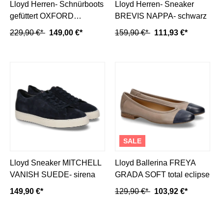
Lloyd Herren- Schnürboots
Lloyd Herren- Sneaker
gefüttert OXFORD
BREVIS NAPPA- schwarz
SAHARA CALF- schwarz
229,90 €*
149,00 €*
159,90 €*
111,93 €*
SALE
Lloyd Sneaker MITCHELL
Lloyd Ballerina FREYA
VANISH SUEDE- sirena
GRADA SOFT total eclipse
149,90 €*
129,90 €*
103,92 €*