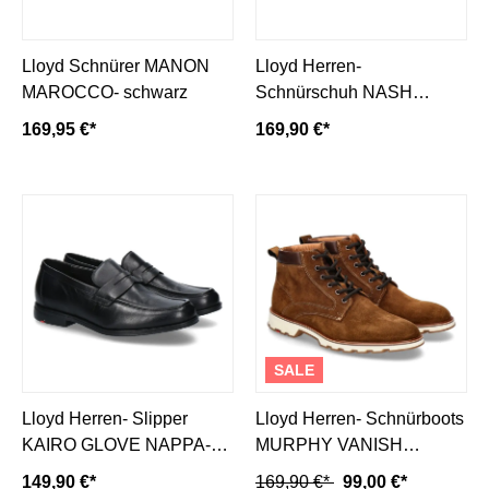
Lloyd Schnürer MANON
Lloyd Herren-
MAROCCO- schwarz
Schnürschuh NASH
BALSAR TAMP.- schwarz
169,95 €*
169,90 €*
SALE
Lloyd Herren- Slipper
Lloyd Herren- Schnürboots
KAIRO GLOVE NAPPA-
MURPHY VANISH
black/schwarz
SUEDE LAND/EBONY
149,90 €*
169,90 €*
99,00 €*