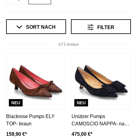
SORT NACH
FILTER
473 Artikel
NEU
NEU
Blackrose Pumps ELY
Unützer Pumps
TOP- braun
CAMOSCIO NAPPA- navy/
dunkelblau
159,90 €*
475,00 €*