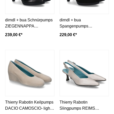
dirndl + bua Schnürpumps
dirndl + bua
ZIEGENNAPPA
Spangenpumps
SCHWARZ
ZIEGENVELOURSLEDER
239,00 €*
229,00 €*
- schwarz
Thierry Rabotin Keilpumps
Thierry Rabotin
DACIO CAMOSCIO- light
Slingpumps REIMS