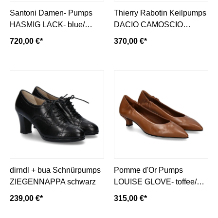
Santoni Damen- Pumps
Thierry Rabotin Keilpumps
HASMIG LACK- blue/
DACIO CAMOSCIO
dunkelblau
BEGONIA- nero/ schwarz
720,00 €*
370,00 €*
dirndl + bua Schnürpumps
Pomme d'Or Pumps
ZIEGENNAPPA schwarz
LOUISE GLOVE- toffee/
braun
239,00 €*
315,00 €*