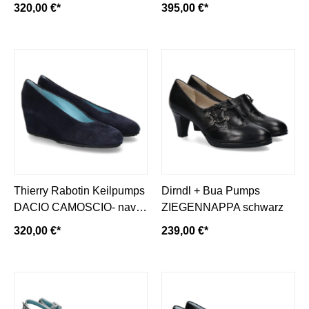
ivory/ hellbeige
NAPPA TAFETTAS- light
320,00 €*
395,00 €*
ivory/ beige
Thierry Rabotin Keilpumps
Dirndl + Bua Pumps
DACIO CAMOSCIO- navy/
ZIEGENNAPPA schwarz
dunkelblau
320,00 €*
239,00 €*