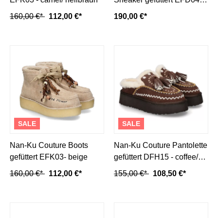
- caramel/braun
160,00 €*
112,00 €*
190,00 €*
SALE
SALE
Nan-Ku Couture Boots
Nan-Ku Couture Pantolette
gefüttert EFK03- beige
gefüttert DFH15 - coffee/
mittelbraun
160,00 €*
112,00 €*
155,00 €*
108,50 €*