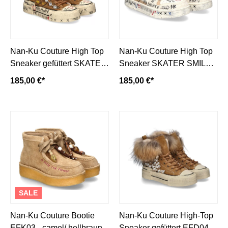
Nan-Ku Couture High Top
Nan-Ku Couture High Top
Sneaker gefüttert SKATER
Sneaker SKATER SMILEY
SMILEY - camel/hellbraun
- beige/weiß
185,00 €*
185,00 €*
SALE
Nan-Ku Couture Bootie
Nan-Ku Couture High-Top
EFK03 - camel/ hellbraun
Sneaker gefüttert EFD04C