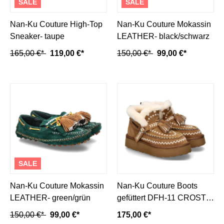
SALE
SALE
Nan-Ku Couture High-Top
Nan-Ku Couture Mokassin
Sneaker- taupe
LEATHER- black/schwarz
165,00 €*
119,00 €*
150,00 €*
99,00 €*
SALE
Nan-Ku Couture Mokassin
Nan-Ku Couture Boots
LEATHER- green/grün
gefüttert DFH-11 CROSTA-
camel/ mittelbraun
150,00 €*
99,00 €*
175,00 €*