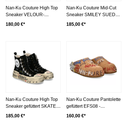
Nan-Ku Couture High Top
Nan-Ku Couture Mid-Cut
Sneaker VELOUR-
Sneaker SMILEY SUEDE-
camel/braun
beige
180,00 €*
185,00 €*
Nan-Ku Couture High Top
Nan-Ku Couture Pantolette
Sneaker gefüttert SKATER
gefüttert EFS08 -
SMILEY - black/schwarz
camel/hellbraun
185,00 €*
160,00 €*