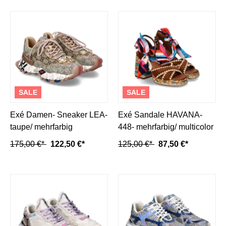
SALE
SALE
Exé Damen- Sneaker LEA-
Exé Sandale HAVANA-
taupe/ mehrfarbig
448- mehrfarbig/ multicolor
175,00 €*
122,50 €*
125,00 €*
87,50 €*