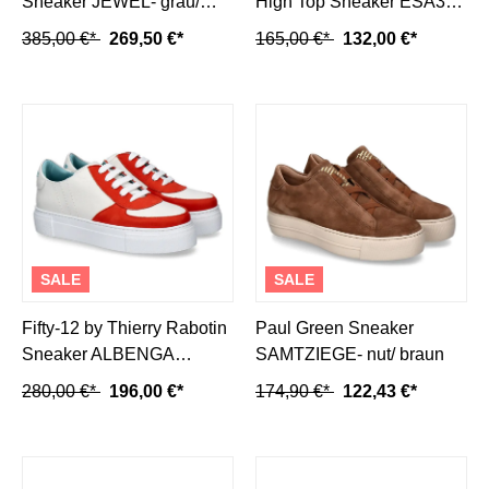
Sneaker JEWEL- grau/
High Top Sneaker ESA31-
orange
taupe/ beige
385,00 €*
269,50 €*
165,00 €*
132,00 €*
SALE
SALE
Fifty-12 by Thierry Rabotin
Paul Green Sneaker
Sneaker ALBENGA
SAMTZIEGE- nut/ braun
NAPPA NABUK- coral
280,00 €*
196,00 €*
174,90 €*
122,43 €*
red/offwhite