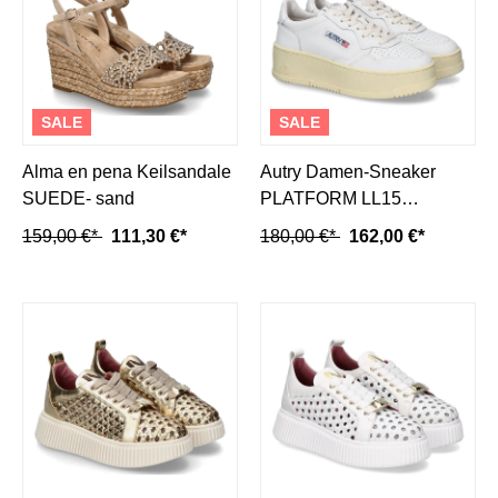
SALE
SALE
Alma en pena Keilsandale
Autry Damen-Sneaker
SUEDE- sand
PLATFORM LL15
LEATHER- white
159,00 €*
111,30 €*
180,00 €*
162,00 €*