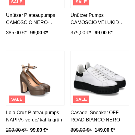
SALE
SALE
Unützer Plateaupumps
Unützer Pumps
CAMOSCIO NERO-
CAMOSCIO VELUKID
schwarz
GREY (36½)
385,00 €*
99,00 €*
375,00 €*
99,00 €*
SALE
SALE
Lola Cruz Plateaupumps
Casadei Sneaker OFF-
NAPPA- verde/ kahki grün
ROAD BIANCO NERO
209,00 €*
99,00 €*
399,00 €*
149,00 €*