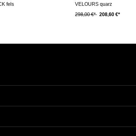
K fels
VELOURS quarz
298,00 €*
208,60 €*