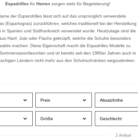
huhe
Espadrilles
für
Herren
sorgen stets für Begeisterung!
Lorbac
H
Marc O'Polo
Heinrich Dinkelacker
Salvatore Ferragamo
Salvatore Ferragamo
Thierry Rabotin
Luca Grossi
Meindl
r
Hogan
ame der Espandrilles
lässt sich auf das ursprünglich verwendete
Ludwig Reiter
Mephisto
Haferl Original
Hugo Boss
M
s (Espartogras) zurückführen, welches traditionell bei der Herstellung
Stuart Weitzman
MOA Masters of ART
Hassia
Hunter
Moon Boots
n in Spanien und Südfrankreich verwendet wurde. Heutzutage sind die
K
Havaianas
Macarena
Moma
Hogan
aus Hanf, Jute oder Flachs geknüpft, welche die Schuhe besonders
Maison Toufet
Monoway
Högl
KENZO
aktiv machen. Diese Eigenschaft macht die Espadrilles Modelle zu
Mania
Moreschi
Hugo Boss
L
Sommersaisonfavoriten und ist bereits seit den 1980er Jahren auch in
Manikomio
Hunter
rachigen Ländern nicht mehr aus den Schuhschränken wegzudenken.
N
Marc O'Polo
I
Levius
Maretto
Liebling
Maripé
National Standard
Inuikii
Martina T
Inuovo
méliné
J
Meindl
Preis
Absatzhöhe
Mephisto
Jeannot
Mireia Playa
JHAY
Mjus
Joia Paris
p
Größe
Geschlecht
MOA Masters of ART
Just Another Copy
Montelliana
K
Moon Boots
2 Artikel