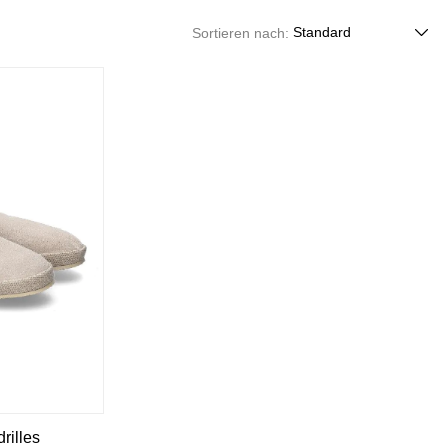
S. Marlon
Vidorreta
San Bernardo
Sortieren nach:
Voile Blanche
Santoni
W
Scarparossa
Scotch & Soda
Salvatore Ferragamo
Wolford
Sandro Vicari
Wonders
Semler
woody
Sergio Rossi
Serafini
Z
Silvano Biagini
Solana
Zespa
Stamerra
Zocal
rilles