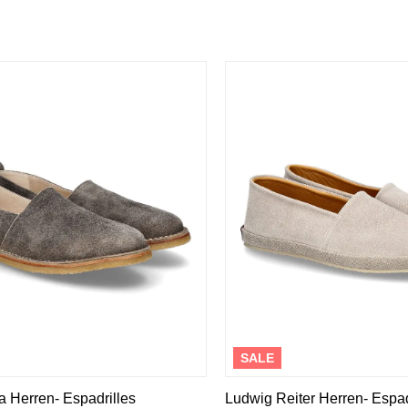
Mou
Kandahar
Moma
Kate Libertine
Mosaic
Kennel & Schmenger
N
Kroll
L
Nero Giardini
Nan-Ku Couture
La Badia
New Italia Shoes
O
Odare
Oscar Sport
SALE
ua Herren- Espadrilles
Ludwig Reiter Herren- Espad