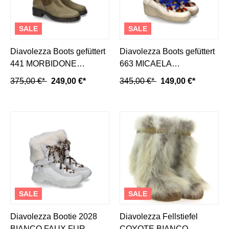
SALE
SALE
Diavolezza Boots gefüttert
Diavolezza Boots gefüttert
441 MORBIDONE
663 MICAELA
MILITARE- grün
MORBIDONE- cream
375,00 €*
249,00 €*
345,00 €*
149,00 €*
SALE
SALE
Diavolezza Bootie 2028
Diavolezza Fellstiefel
BIANCO FAUX FUR
COYOTE BIANCO