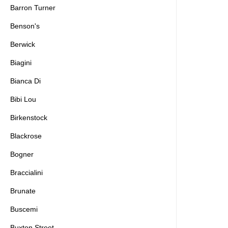
F
Barron Turner
Canapé
Benson's
Falke
Calpierre
Fernando Pensato
Camerlengo
Berwick
fitflop
Candice Cooper
Flabelus
Casadei
Biagini
Flower Mountain
Chanclas
Bianca Di
Fortuna
Chantal 1962
Fru.it
Carol J.
Bibi Lou
Cromia
Birkenstock
Blackrose
Bogner
Braccialini
Brunate
Buscemi
Buxton Street