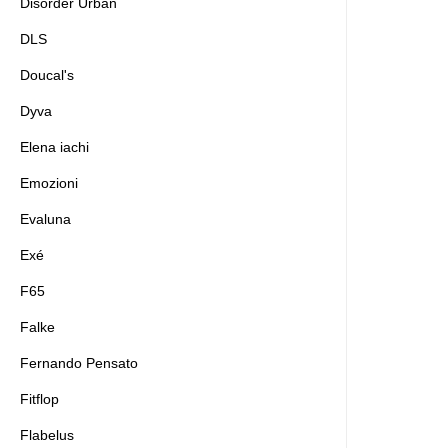
Disorder Urban
DLS
Doucal's
Dyva
Elena iachi
Emozioni
Evaluna
Exé
F65
Falke
Fernando Pensato
Fitflop
Flabelus