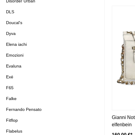
Disorder Urban
DLS
Doucal's
Dyva
Elena iachi
Emozioni
Evaluna
Exé
F65
Falke
Fernando Pensato
Gianni No
Fitflop
elfenbein
Flabelus
160,00 €*