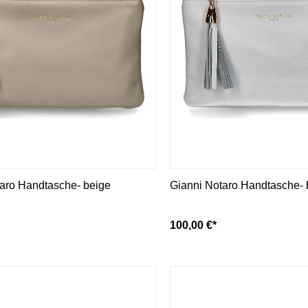
Mou
Kandahar
Moma
Kate Libertine
Mosaic
Kennel & Schmenger
N
Kroll
L
Nero Giardini
Nan-Ku Couture
La Badia
New Italia Shoes
O
Odare
Oscar Sport
aro Handtasche- beige
Gianni Notaro Handtasche- 
100,00 €*