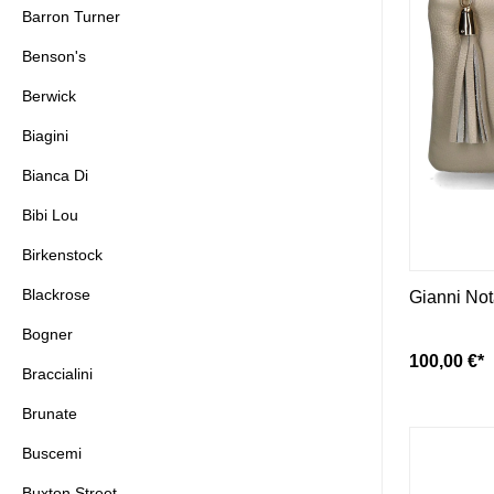
F
Barron Turner
Canapé
Benson's
Falke
Calpierre
Fernando Pensato
Camerlengo
Berwick
fitflop
Candice Cooper
Flabelus
Casadei
Biagini
Flower Mountain
Chanclas
Bianca Di
Fortuna
Chantal 1962
Fru.it
Carol J.
Bibi Lou
Cromia
Birkenstock
Blackrose
Gianni Not
Bogner
100,00 €*
Braccialini
Brunate
Buscemi
Buxton Street