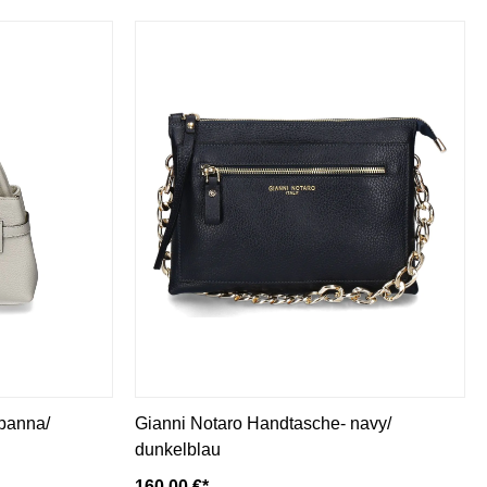
 panna/
Gianni Notaro Handtasche- navy/
dunkelblau
160,00 €*