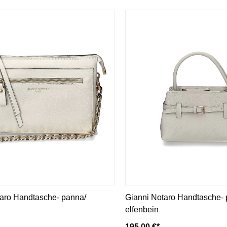
taro Handtasche- panna/
Gianni Notaro Handtasche-
elfenbein
195,00 €*