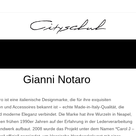
IRES
UNG
ACCESSOIRES
KLEIDUNG
PFLEGE
PFLEGE
SALE
SALE
Gianni Notaro
G
G
Top- Marken
La Bottega di Lisa
Top Marken:
La Carrie
Ludwig Reiter
Moreschi
Autry
Läst
Sergio Rossi
Lloyd
Autry
Gabriele
Galizio Torresi
als
Schnürer
Pullover
Regenschirme
Handschuhe
Westen
o ist eine italienische Designmarke, die für ihre exquisiten
Lazamani
Ludwig Reiter
Gadea
Ganter
Warmgefüttert
Jacken
Gürtel
Schuhanzieher
 und Accessoires bekannt ist – echte Made‑in‑Italy‑Qualität, die
Mania
Pollini
Garden of God
Le Bohémien
Thierry Rabotin
Dr. Martens
Garden of God
Garden of God
he
Espadrille
Schmuck
nd moderne Eleganz verbindet. Die Marke hat ihre Wurzeln in Neapel,
M
Les Translucides by PAT
H
Ghibli
Pollini
Philippe Model
Pomme d' Or
Liebling
Unützer
Flower Mounta
 den frühen 1990er Jahren auf der Erfahrung in der Lederverarbeitung
Ghoud
Offene Schuhe
Lodi
Gio+
Macarena
Haferl Original
dwerk aufbaut. 2008 wurde das Projekt unter dem Namen *Carol J –
Santoni
Santoni
Brunate
Lola Cruz
Philippe Model
Santoni
Gravati
Magnanni
Havaianas