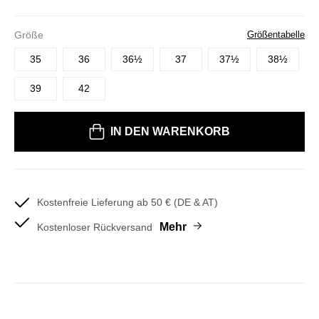
Größe
Größentabelle
35
36
36½
37
37½
38½
39
42
Bitte wählen Sie eine Größe
IN DEN WARENKORB
Kostenfreie Lieferung ab 50 € (DE & AT)
Mehr
Kostenloser Rückversand