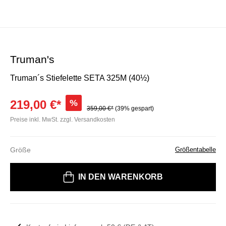
Truman's
Truman´s Stiefelette SETA 325M (40½)
219,00 €*
%
359,00 €*
(39% gespart)
Preise inkl. MwSt. zzgl. Versandkosten
Größe
Größentabelle
Bitte wählen Sie eine Größe
IN DEN WARENKORB