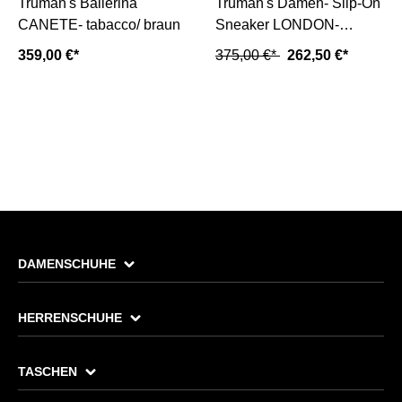
Truman's Ballerina
Truman's Damen- Slip-On
CANETE- tabacco/ braun
Sneaker LONDON-
cappuccino/ braun
359,00 €*
375,00 €*
262,50 €*
DAMENSCHUHE
HERRENSCHUHE
TASCHEN