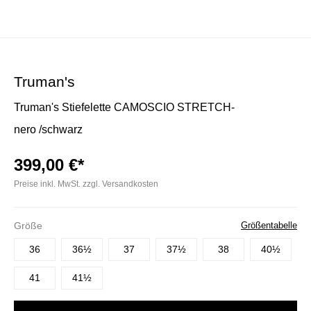
Truman's
Truman's Stiefelette CAMOSCIO STRETCH-
nero /schwarz
399,00 €*
Preise inkl. MwSt. zzgl. Versandkosten
Größe
Größentabelle
36
36½
37
37½
38
40½
41
41½
Bitte wählen Sie eine Größe