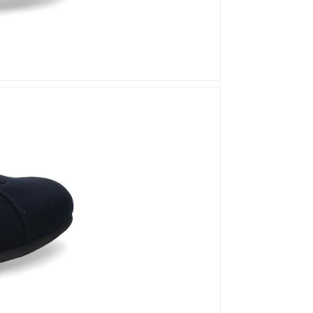
Mou
Kandahar
Moma
Kate Libertine
Mosaic
Kennel & Schmenger
N
Kroll
L
Nero Giardini
Nan-Ku Couture
La Badia
New Italia Shoes
O
Odare
Oscar Sport