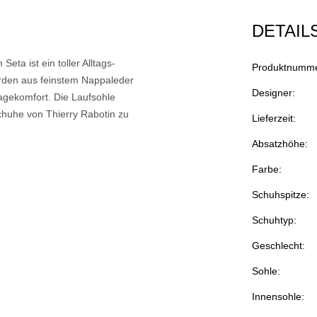
DETAIL
eta ist ein toller Alltags-
Produktnumme
urden aus feinstem Nappaleder
Designer:
ragekomfort. Die Laufsohle
huhe von Thierry Rabotin zu
Lieferzeit:
Absatzhöhe:
Farbe:
Schuhspitze:
Schuhtyp:
Geschlecht:
Sohle:
Innensohle: