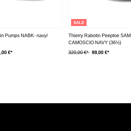
SALE
tin Pumps NABK- navy/
Thierry Rabotin Peeptoe SA
CAMOSCIO NAVY (36½)
,00 €*
320,00 €*
99,00 €*