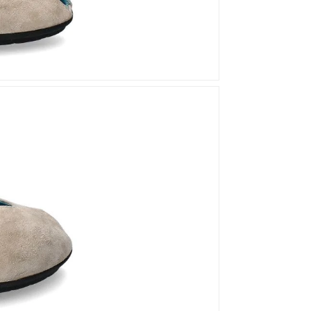
Mou
Kandahar
Moma
Kate Libertine
Mosaic
Kennel & Schmenger
N
Kroll
L
Nero Giardini
Nan-Ku Couture
La Badia
New Italia Shoes
O
Odare
Oscar Sport