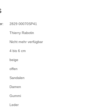
S
r:
2829 00070SP41
Thierry Rabotin
Nicht mehr verfügbar
4 bis 6 cm
beige
offen
Sandalen
Damen
Gummi
Leder