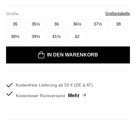
Größe
Größentabelle
35
35½
36
36½
37½
38
38½
39½
41½
42
Bitte wählen Sie eine Größe
IN DEN WARENKORB
Kostenfreie Lieferung ab 50 € (DE & AT)
Mehr
Kostenloser Rückversand