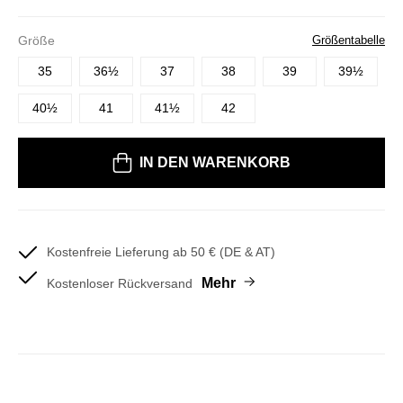
Größe
Größentabelle
35
36½
37
38
39
39½
40½
41
41½
42
Bitte wählen Sie eine Größe
IN DEN WARENKORB
Kostenfreie Lieferung ab 50 € (DE & AT)
Mehr
Kostenloser Rückversand