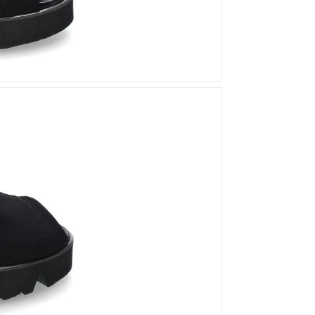
Mou
Kandahar
Moma
Kate Libertine
Mosaic
Kennel & Schmenger
N
Kroll
L
Nero Giardini
Nan-Ku Couture
La Badia
New Italia Shoes
O
Odare
Oscar Sport