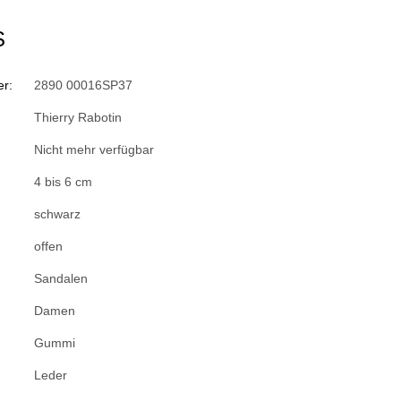
S
r:
2890 00016SP37
Thierry Rabotin
Nicht mehr verfügbar
4 bis 6 cm
schwarz
offen
Sandalen
Damen
Gummi
Leder