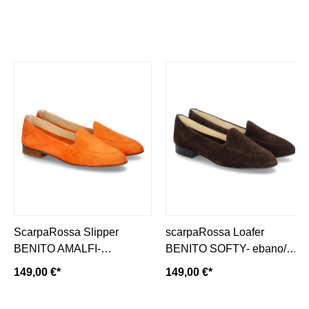
ScarpaRossa Slipper
scarpaRossa Loafer
BENITO AMALFI-
BENITO SOFTY- ebano/
mandarino/ orange
dunkelbraun
149,00 €*
149,00 €*