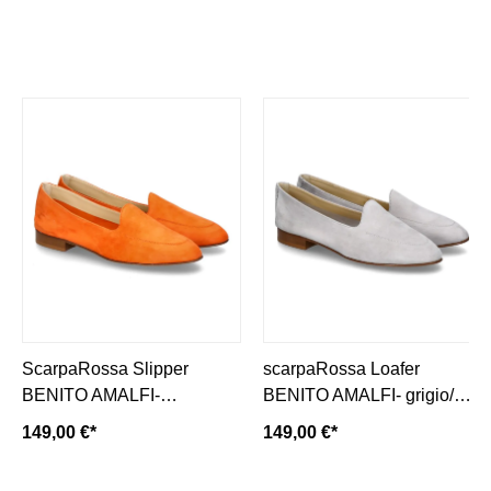
ScarpaRossa Slipper
scarpaRossa Loafer
BENITO AMALFI-
BENITO AMALFI- grigio/
mandarino/ orange
hellgrau
149,00 €*
149,00 €*