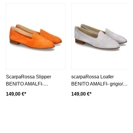
ScarpaRossa Slipper
scarpaRossa Loafer
BENITO AMALFI-
BENITO AMALFI- grigio/
mandarino/ orange
hellgrau
149,00 €*
149,00 €*