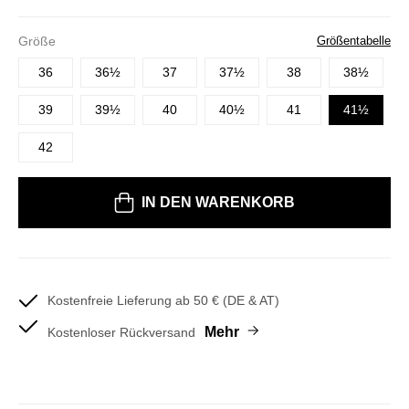
Größe
Größentabelle
36
36½
37
37½
38
38½
39
39½
40
40½
41
41½
42
IN DEN WARENKORB
Kostenfreie Lieferung ab 50 € (DE & AT)
Mehr
Kostenloser Rückversand