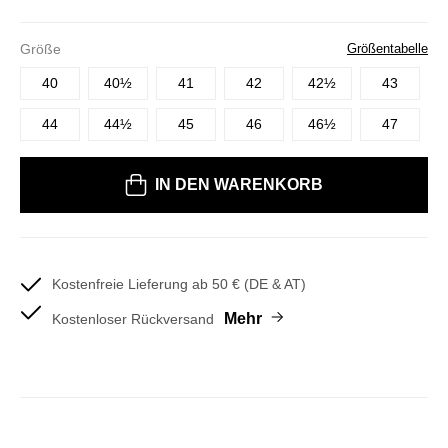
Größe
Größentabelle
40
40½
41
42
42½
43
44
44½
45
46
46½
47
Bitte wählen Sie eine Größe
IN DEN WARENKORB
Kostenfreie Lieferung ab 50 € (DE & AT)
Mehr
Kostenloser Rückversand