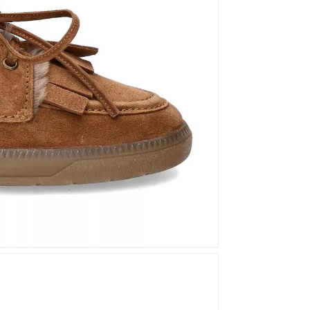
Mou
Kandahar
Moma
Kate Libertine
Mosaic
Kennel & Schmenger
N
Kroll
L
Nero Giardini
Nan-Ku Couture
La Badia
New Italia Shoes
O
Odare
Oscar Sport