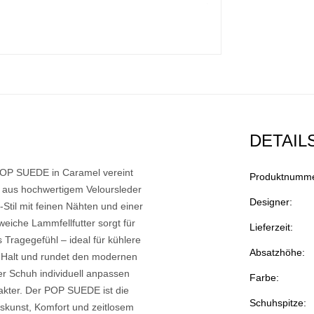
DETAIL
P SUEDE in Caramel vereint
Produktnumme
gt aus hochwertigem Veloursleder
Designer:
Stil mit feinen Nähten und einer
weiche Lammfellfutter sorgt für
Lieferzeit:
agegefühl – ideal für kühlere
Absatzhöhe:
en Halt und rundet den modernen
er Schuh individuell anpassen
Farbe:
rakter. Der POP SUEDE ist die
Schuhspitze:
skunst, Komfort und zeitlosem