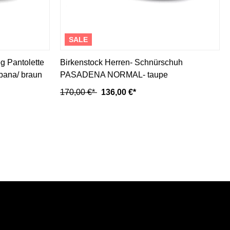
SALE
g Pantolette
Birkenstock Herren- Schnürschuh
ana/ braun
PASADENA NORMAL- taupe
170,00 €*
136,00 €*