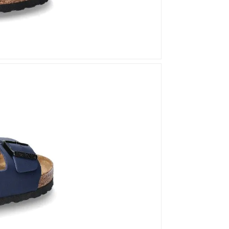
Mou
Kandahar
Moma
Kate Libertine
Mosaic
Kennel & Schmenger
N
Kroll
L
Nero Giardini
Nan-Ku Couture
La Badia
New Italia Shoes
O
Odare
Oscar Sport