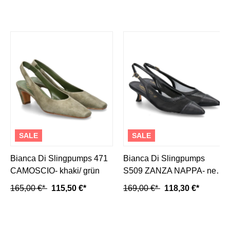
SALE
SALE
Bianca Di Slingpumps 471
Bianca Di Slingpumps
CAMOSCIO- khaki/ grün
S509 ZANZA NAPPA- nero/
schwarz
165,00 €*
115,50 €*
169,00 €*
118,30 €*