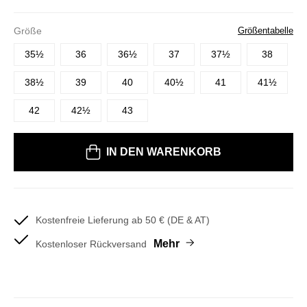
Größe
Größentabelle
35½
36
36½
37
37½
38
38½
39
40
40½
41
41½
42
42½
43
Bitte wählen Sie eine Größe
IN DEN WARENKORB
Kostenfreie Lieferung ab 50 € (DE & AT)
Mehr
Kostenloser Rückversand