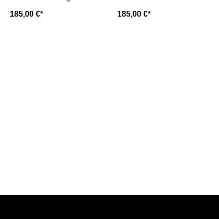
weiss
sella/braun/leopard
185,00 €*
185,00 €*