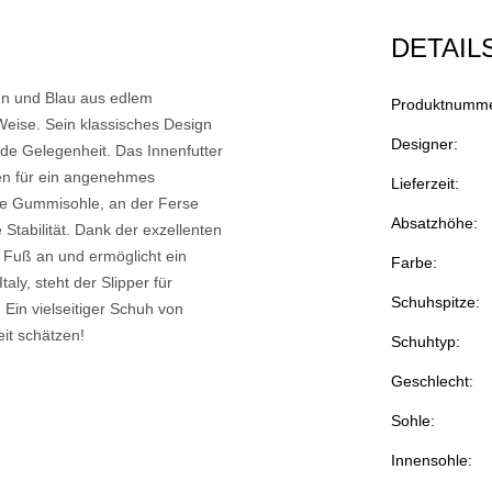
DETAIL
aun und Blau aus edlem
Produktnumme
Weise. Sein klassisches Design
Designer:
jede Gelegenheit. Das Innenfutter
en für ein angenehmes
Lieferzeit:
te Gummisohle, an der Ferse
Absatzhöhe:
Stabilität. Dank der exzellenten
 Fuß an und ermöglicht ein
Farbe:
y, steht der Slipper für
Schuhspitze:
 Ein vielseitiger Schuh von
it schätzen!
Schuhtyp:
Geschlecht:
Sohle:
Innensohle: