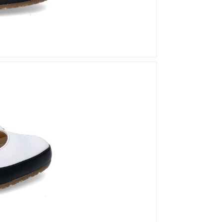
Mou
Kandahar
Moma
Kate Libertine
Mosaic
Kennel & Schmenger
N
Kroll
L
Nero Giardini
Nan-Ku Couture
La Badia
New Italia Shoes
O
Odare
Oscar Sport