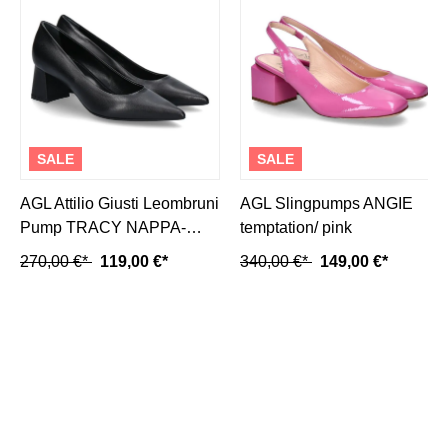
SALE
SALE
AGL Attilio Giusti Leombruni
AGL Slingpumps ANGIE
Pump TRACY NAPPA-
temptation/ pink
nero/ schwarz
270,00 €*
119,00 €*
340,00 €*
149,00 €*