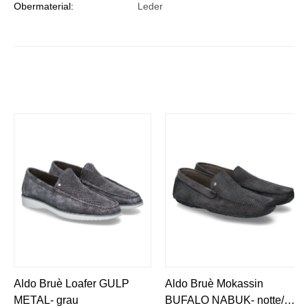
Obermaterial:
Leder
Aldo Bruè Loafer GULP
Aldo Bruè Mokassin
METAL- grau
BUFALO NABUK- notte/