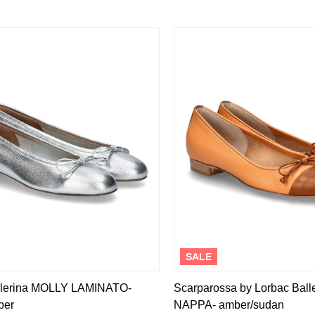
SALE
llerina MOLLY LAMINATO-
Scarparossa by Lorbac Bal
ber
NAPPA- amber/sudan