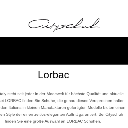
IRES
UNG
ACCESSOIRES
KLEIDUNG
PFLEGE
PFLEGE
SALE
SALE
Lorbac
G
G
Top- Marken
La Bottega di Lisa
Top Marken:
La Carrie
Ludwig Reiter
Moreschi
Autry
Läst
Sergio Rossi
Lloyd
Autry
Gabriele
Galizio Torresi
als
Schnürer
Pullover
Regenschirme
Handschuhe
Westen
taly steht seit jeder in der Modewelt für höchste Qualität und aktuelle
Lazamani
Ludwig Reiter
Gadea
Ganter
Warmgefüttert
Jacken
Gürtel
Schuhanzieher
Bei LORBAC finden Sie Schuhe, die genau dieses Versprechen halten.
Mania
Pollini
Garden of God
Le Bohémien
Thierry Rabotin
Dr. Martens
Garden of God
Garden of God
he
Espadrille
Schmuck
den Italiens in kleinen Manufakturen gefertigten Modelle bieten einen
M
Les Translucides by PAT
H
Ghibli
Pollini
Philippe Model
Pomme d' Or
Liebling
Unützer
Flower Mounta
en Style der einen zeitlos-eleganten Auftritt garantiert. Bei Cityschuh
Ghoud
Offene Schuhe
Lodi
Gio+
Macarena
Haferl Original
finden Sie eine große Auswahl an LORBAC Schuhen.
Santoni
Santoni
Brunate
Lola Cruz
Philippe Model
Santoni
Gravati
Magnanni
Havaianas