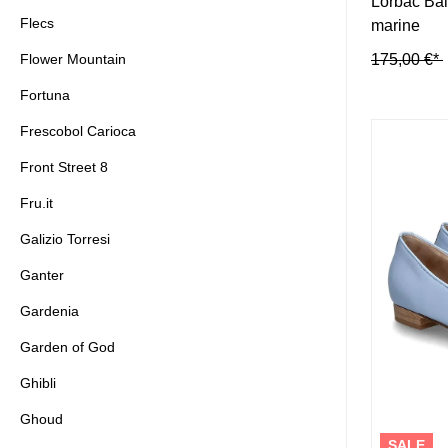
Lorbac Ba
Flecs
marine
175,00 €*
Flower Mountain
Fortuna
Frescobol Carioca
Front Street 8
Fru.it
Galizio Torresi
Ganter
Gardenia
Garden of God
Ghibli
Ghoud
SALE