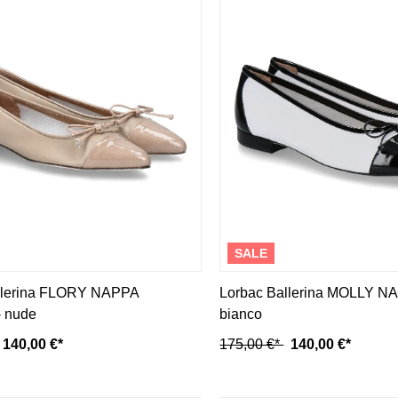
Mou
Kandahar
Moma
Kate Libertine
Mosaic
Kennel & Schmenger
N
Kroll
L
Nero Giardini
Nan-Ku Couture
La Badia
New Italia Shoes
O
Odare
Oscar Sport
SALE
llerina FLORY NAPPA
Lorbac Ballerina MOLLY NA
 nude
bianco
140,00 €*
175,00 €*
140,00 €*