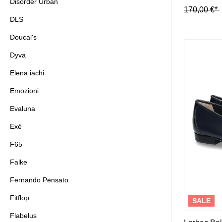
Disorder Urban
170,00 €*
DLS
Doucal's
Dyva
Elena iachi
Emozioni
Evaluna
Exé
F65
Falke
Fernando Pensato
Fitflop
SALE
Flabelus