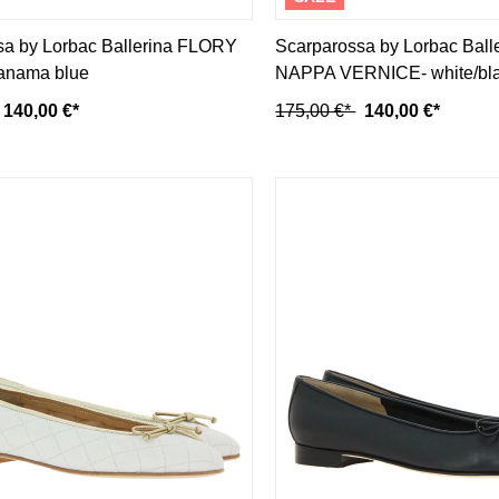
sa by Lorbac Ballerina FLORY
Scarparossa by Lorbac Bal
anama blue
NAPPA VERNICE- white/bl
140,00 €*
175,00 €*
140,00 €*