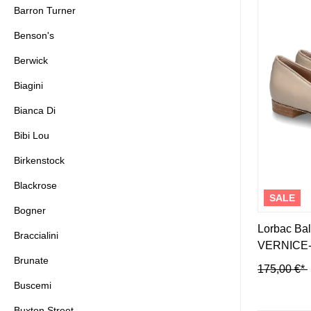
F
Barron Turner
Canapé
Benson's
Falke
Calpierre
Fernando Pensato
Camerlengo
Berwick
fitflop
Candice Cooper
Flabelus
Casadei
Biagini
Flower Mountain
Chanclas
Bianca Di
Fortuna
Chantal 1962
Fru.it
Carol J.
Bibi Lou
Cromia
Birkenstock
Blackrose
SALE
Bogner
Lorbac Ba
Braccialini
VERNICE-
Brunate
175,00 €*
Buscemi
Buxton Street