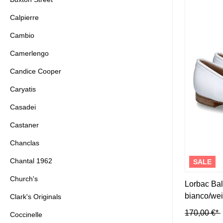
Calpierre
Cambio
Camerlengo
Candice Cooper
Caryatis
Casadei
Castaner
Chanclas
Chantal 1962
SALE
Church's
Lorbac Ba
bianco/we
Clark's Originals
170,00 €*
Coccinelle