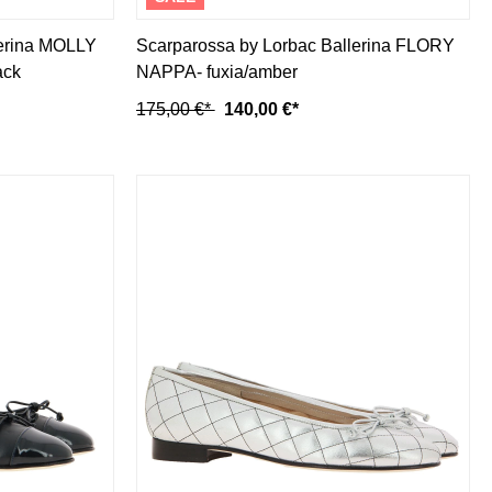
lerina MOLLY
Scarparossa by Lorbac Ballerina FLORY
ack
NAPPA- fuxia/amber
175,00 €*
140,00 €*