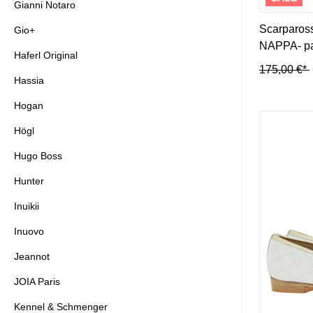
Gianni Notaro
Scarparos
Gio+
NAPPA- p
Haferl Original
175,00 €*
Hassia
Hogan
Högl
Hugo Boss
Hunter
Inuikii
Inuovo
Jeannot
JOIA Paris
Kennel & Schmenger