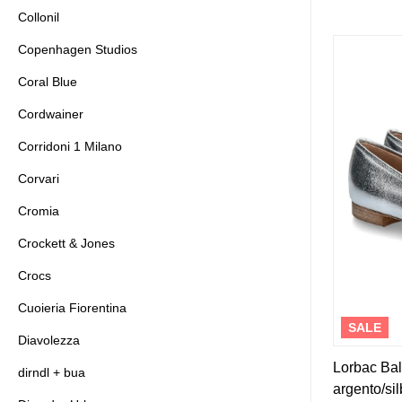
Collonil
Copenhagen Studios
Coral Blue
Cordwainer
Corridoni 1 Milano
Corvari
Cromia
Crockett & Jones
Crocs
Cuoieria Fiorentina
SALE
Diavolezza
Lorbac Ba
dirndl + bua
argento/sil