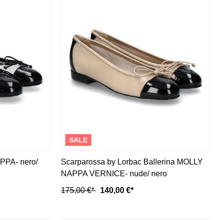
S. Marlon
Vidorreta
San Bernardo
Voile Blanche
Santoni
W
Scarparossa
Scotch & Soda
Salvatore Ferragamo
Wolford
Sandro Vicari
Wonders
Semler
woody
Sergio Rossi
Serafini
Z
Silvano Biagini
Solana
Zespa
Stamerra
Zocal
SALE
PPA- nero/
Scarparossa by Lorbac Ballerina MOLLY
NAPPA VERNICE- nude/ nero
175,00 €*
140,00 €*