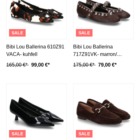
SALE
SALE
Bibi Lou Ballerina 610Z91
Bibi Lou Ballerina
VACA- kuhfell
717Z91VK- marron/
dunkelbraun
165,00 €*
99,00 €*
175,00 €*
79,00 €*
SALE
SALE