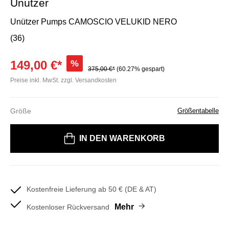
Unützer
Unützer Pumps CAMOSCIO VELUKID NERO
(36)
149,00 €*
%
375,00 €*
(60.27% gespart)
Preise inkl. MwSt. zzgl. Versandkosten
Größe
Größentabelle
Bitte wählen Sie eine Größe
IN DEN WARENKORB
Kostenfreie Lieferung ab 50 € (DE & AT)
Mehr
Kostenloser Rückversand