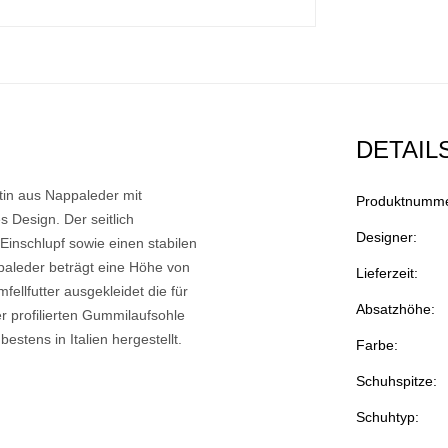
DETAIL
tin aus Nappaleder mit
Produktnumme
s Design. Der seitlich
Designer:
Einschlupf sowie einen stabilen
ppaleder beträgt eine Höhe von
Lieferzeit:
ellfutter ausgekleidet die für
Absatzhöhe:
r profilierten Gummilaufsohle
estens in Italien hergestellt.
Farbe:
Schuhspitze:
Schuhtyp: