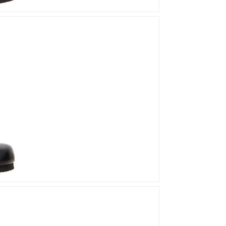
Mou
Kandahar
Moma
Kate Libertine
Mosaic
Kennel & Schmenger
N
Kroll
L
Nero Giardini
Nan-Ku Couture
La Badia
New Italia Shoes
O
Odare
Oscar Sport