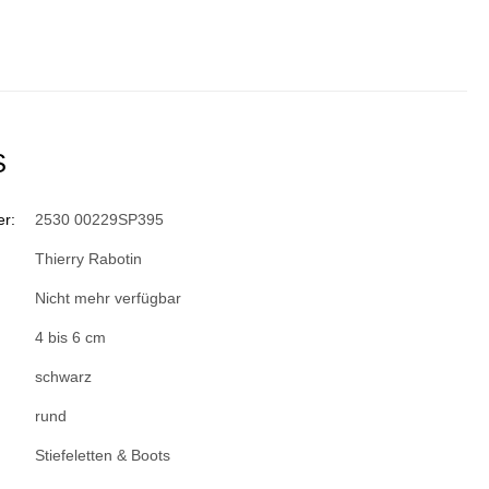
S
r:
2530 00229SP395
Thierry Rabotin
Nicht mehr verfügbar
4 bis 6 cm
schwarz
rund
Stiefeletten & Boots