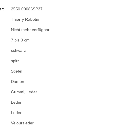
r:
2550 00086SP37
Thierry Rabotin
Nicht mehr verfügbar
7 bis 9 cm
schwarz
spitz
Stiefel
Damen
Gummi, Leder
Leder
Leder
Veloursleder