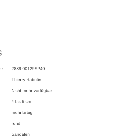
S
r:
2839 00129SP40
Thierry Rabotin
Nicht mehr verfügbar
4 bis 6 cm
mehrfarbig
rund
Sandalen