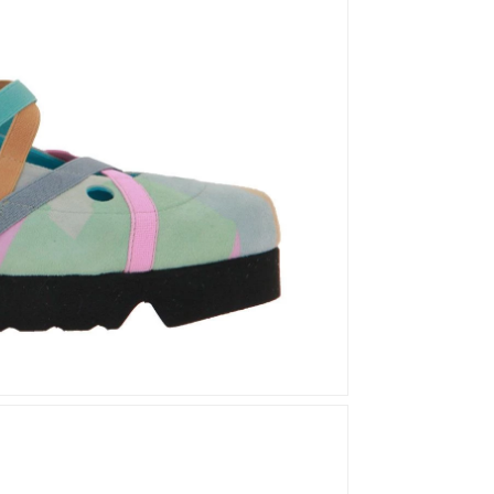
Mou
Kandahar
Moma
Kate Libertine
Mosaic
Kennel & Schmenger
N
Kroll
L
Nero Giardini
Nan-Ku Couture
La Badia
New Italia Shoes
O
Odare
Oscar Sport