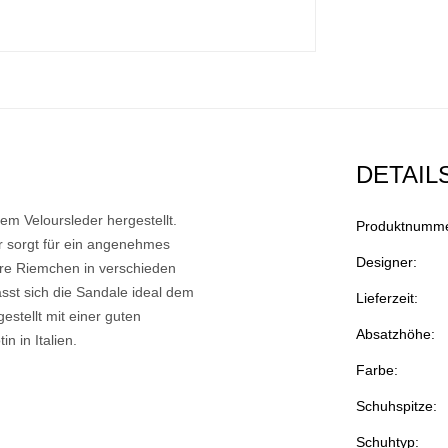
DETAIL
m Veloursleder hergestellt.
Produktnumme
er sorgt für ein angenehmes
Designer:
re Riemchen in verschieden
lässt sich die Sandale ideal dem
Lieferzeit:
stellt mit einer guten
Absatzhöhe:
n in Italien.
Farbe:
Schuhspitze:
Schuhtyp: