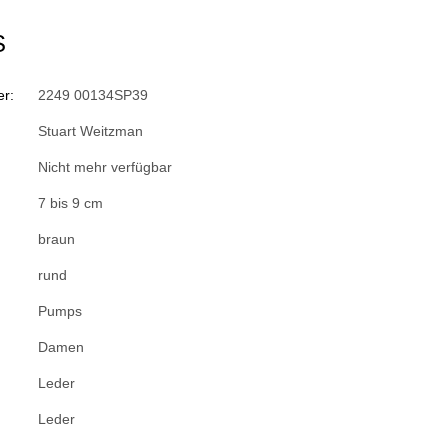
S
r:
2249 00134SP39
Stuart Weitzman
Nicht mehr verfügbar
7 bis 9 cm
braun
rund
Pumps
Damen
Leder
Leder