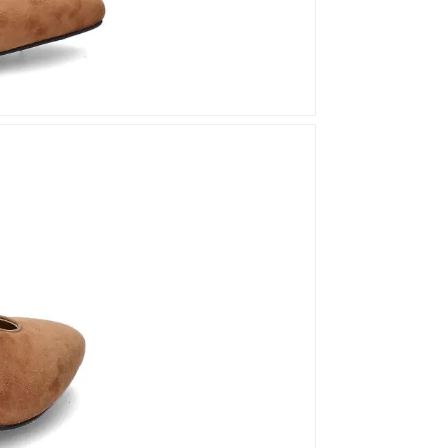
Mou
Kandahar
Moma
Kate Libertine
Mosaic
Kennel & Schmenger
N
Kroll
L
Nero Giardini
Nan-Ku Couture
La Badia
New Italia Shoes
O
Odare
Oscar Sport