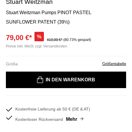
Stuart Weitzman
Stuart Weitzman Pumps PINOT PASTEL
SUNFLOWER PATENT (39½)
79,00 €*
%
410,00 €*
(80.73% gespart)
Preise inkl. MwSt. zzgl. Versandkosten
Größe
Größentabelle
Bitte wählen Sie eine Größe
IN DEN WARENKORB
Kostenfreie Lieferung ab 50 € (DE & AT)
Mehr
Kostenloser Rückversand