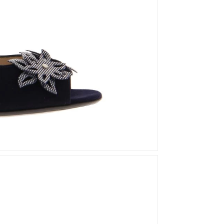
Mou
Kandahar
Moma
Kate Libertine
Mosaic
Kennel & Schmenger
N
Kroll
L
Nero Giardini
Nan-Ku Couture
La Badia
New Italia Shoes
O
Odare
Oscar Sport