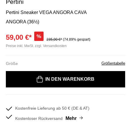
Pertini
Pertini Sneaker VEGA ANGORA CAVA
ANGORA (36½)
59,00 €*
%
235,00 €*
(74.89% gespart)
Preise inkl. MwSt. zzgl. Versandkosten
Größe
Größentabelle
Bitte wählen Sie eine Größe
IN DEN WARENKORB
Kostenfreie Lieferung ab 50 € (DE & AT)
Mehr
Kostenloser Rückversand