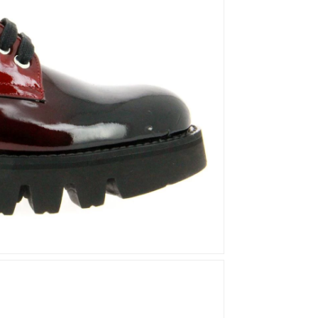
Mou
Kandahar
Moma
Kate Libertine
Mosaic
Kennel & Schmenger
N
Kroll
L
Nero Giardini
Nan-Ku Couture
La Badia
New Italia Shoes
O
Odare
Oscar Sport