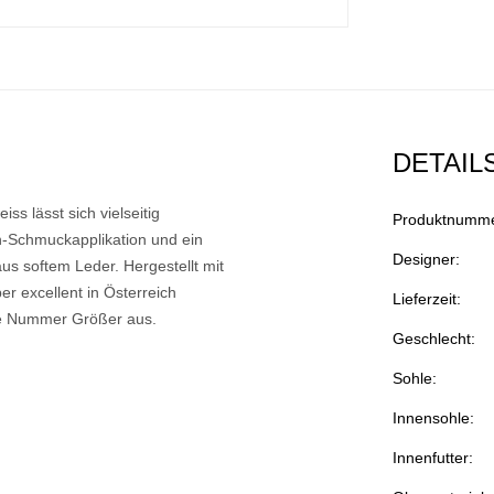
DETAIL
ss lässt sich vielseitig
Produktnumme
n-Schmuckapplikation und ein
Designer:
 aus softem Leder. Hergestellt mit
r excellent in Österreich
Lieferzeit:
albe Nummer Größer aus.
Geschlecht:
Sohle:
Innensohle:
Innenfutter: