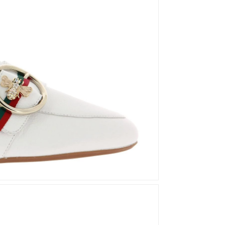
Mou
Kandahar
Moma
Kate Libertine
Mosaic
Kennel & Schmenger
N
Kroll
L
Nero Giardini
Nan-Ku Couture
La Badia
New Italia Shoes
O
Odare
Oscar Sport