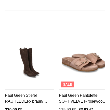
SALE
Paul Green Stiefel
Paul Green Pantolette
RAUHLEDER- braun/
SOFT VELVET- rosewood/
brown
beige
230,00 €*
119,90 €*
83,93 €*