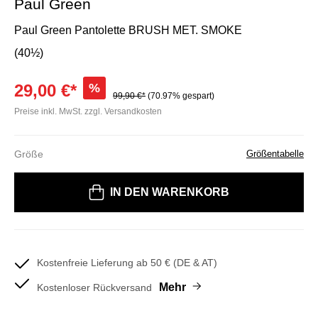
Paul Green
Paul Green Pantolette BRUSH MET. SMOKE
(40½)
29,00 €*
%
99,90 €*
(70.97% gespart)
Preise inkl. MwSt. zzgl. Versandkosten
Größe
Größentabelle
Bitte wählen Sie eine Größe
IN DEN WARENKORB
Kostenfreie Lieferung ab 50 € (DE & AT)
Mehr
Kostenloser Rückversand