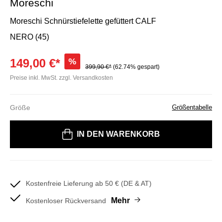
Moreschi
Moreschi Schnürstiefelette gefüttert CALF
NERO (45)
149,00 €*
%
399,90 €*
(62.74% gespart)
Preise inkl. MwSt. zzgl. Versandkosten
Größe
Größentabelle
Bitte wählen Sie eine Größe
IN DEN WARENKORB
Kostenfreie Lieferung ab 50 € (DE & AT)
Mehr
Kostenloser Rückversand