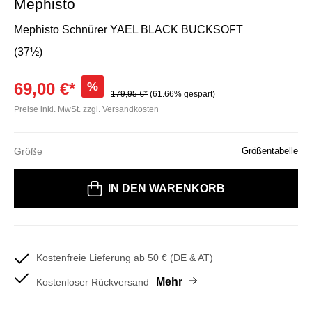
Mephisto
Mephisto Schnürer YAEL BLACK BUCKSOFT
(37½)
69,00 €*
%
179,95 €*
(61.66% gespart)
Preise inkl. MwSt. zzgl. Versandkosten
Größe
Größentabelle
Bitte wählen Sie eine Größe
IN DEN WARENKORB
Kostenfreie Lieferung ab 50 € (DE & AT)
Mehr
Kostenloser Rückversand