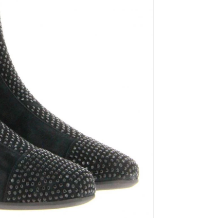
Mou
Kandahar
Moma
Kate Libertine
Mosaic
Kennel & Schmenger
N
Kroll
L
Nero Giardini
Nan-Ku Couture
La Badia
New Italia Shoes
O
Odare
Oscar Sport