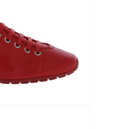
Mou
Kandahar
Moma
Kate Libertine
Mosaic
Kennel & Schmenger
N
Kroll
L
Nero Giardini
Nan-Ku Couture
La Badia
New Italia Shoes
O
Odare
Oscar Sport