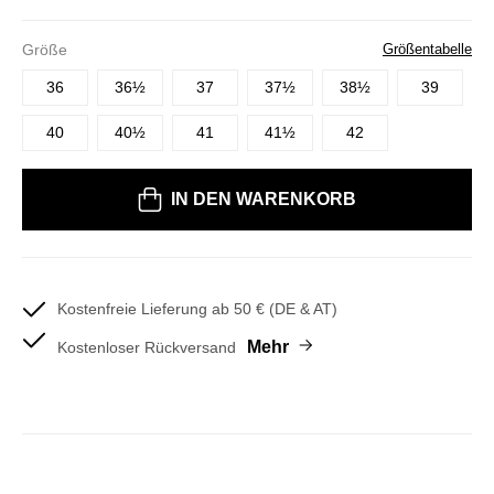
Größe
Größentabelle
36
36½
37
37½
38½
39
40
40½
41
41½
42
Bitte wählen Sie eine Größe
IN DEN WARENKORB
Kostenfreie Lieferung ab 50 € (DE & AT)
Mehr
Kostenloser Rückversand