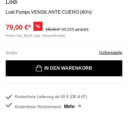
Lodi
Lodi Pumps VENSIL ANTE CUERO (40½)
79,00 €*
%
145,00 €*
(45.52% gespart)
Preise inkl. MwSt. zzgl. Versandkosten
Größe
Größentabelle
Bitte wählen Sie eine Größe
IN DEN WARENKORB
Kostenfreie Lieferung ab 50 € (DE & AT)
Mehr
Kostenloser Rückversand